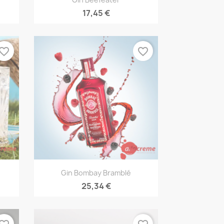
17,45 €
vorite_border
favorite_border
Vista rápida

Gin Bombay Bramblé
25,34 €