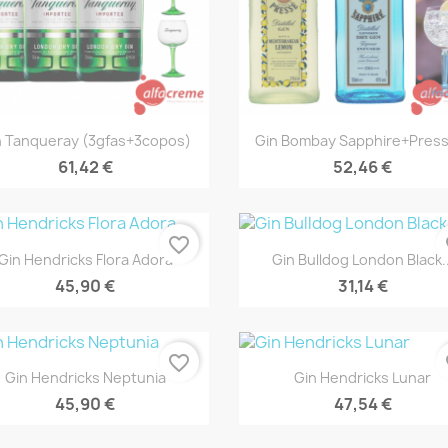
Vista rápida
Vista rápida


n Tanqueray (3gfas+3copos)
Gin Bombay Sapphire+Pressé
61,42 €
52,46 €
favorite_border
fa
Vista rápida
Vista rápida


Gin Hendricks Flora Adora
Gin Bulldog London Black..
45,90 €
31,14 €
favorite_border
fa
Vista rápida
Vista rápida


Gin Hendricks Neptunia
Gin Hendricks Lunar
45,90 €
47,54 €