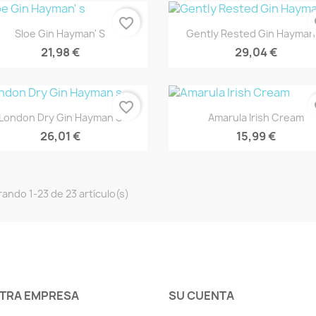
favorite_border
fa
Vista rápida
Vista rápida


Sloe Gin Hayman' S
Gently Rested Gin Hayman'
21,98 €
29,04 €
favorite_border
fa
Vista rápida
Vista rápida


London Dry Gin Hayman S
Amarula Irish Cream
26,01 €
15,99 €
ando 1-23 de 23 artículo(s)
TRA EMPRESA
SU CUENTA