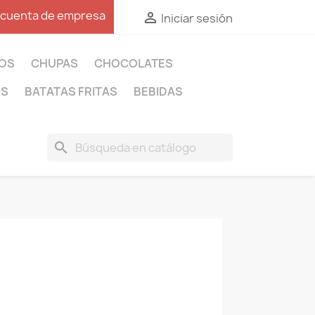
 cuenta de empresa

Iniciar sesión
OS
CHUPAS
CHOCOLATES
OS
BATATAS FRITAS
BEBIDAS
search