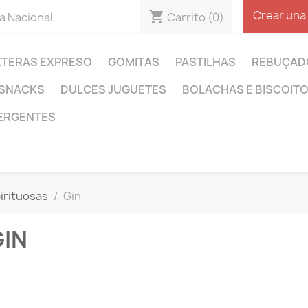
Crear una
shopping_cart
Carrito
(0)
a Nacional
ETERAS EXPRESO
GOMITAS
PASTILHAS
REBUÇAD
SNACKS
DULCES JUGUETES
BOLACHAS E BISCOIT
ERGENTES
irituosas
Gin
GIN