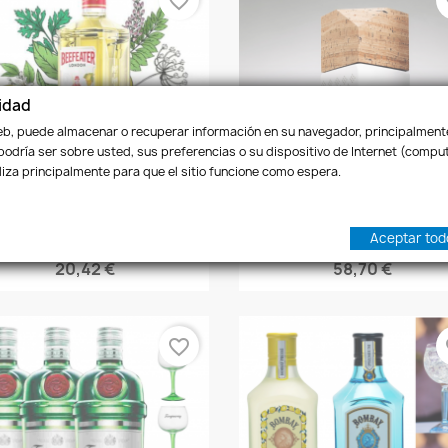
favorite_border
fa
idad
web, puede almacenar o recuperar información en su navegador, principalmente
 podría ser sobre usted, sus preferencias o su dispositivo de Internet (compu
tiliza principalmente para que el sitio funcione como espera.
Vista rápida
Vista rápida


Aceptar tod
in Beefeater Zesty Lemon
Gin Adamus
20,42 €
58,70 €
favorite_border
fa