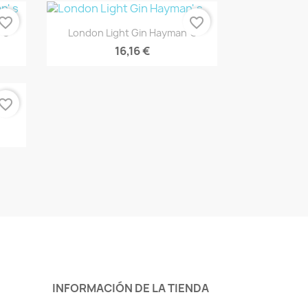
vorite_border
favorite_border
Vista rápida

 S
London Light Gin Hayman' S
16,16 €
vorite_border
INFORMACIÓN DE LA TIENDA