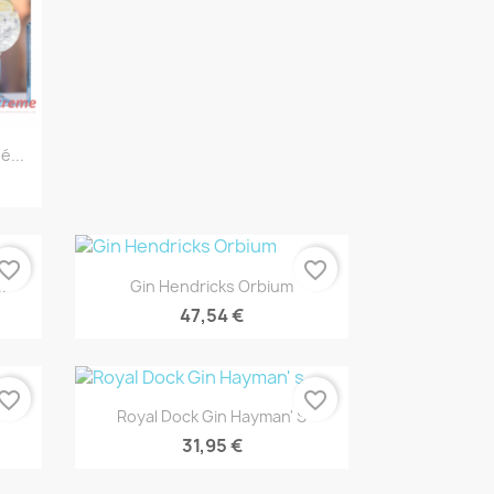
...
vorite_border
favorite_border
Vista rápida

.
Gin Hendricks Orbium
47,54 €
vorite_border
favorite_border
Vista rápida

Royal Dock Gin Hayman' S
31,95 €