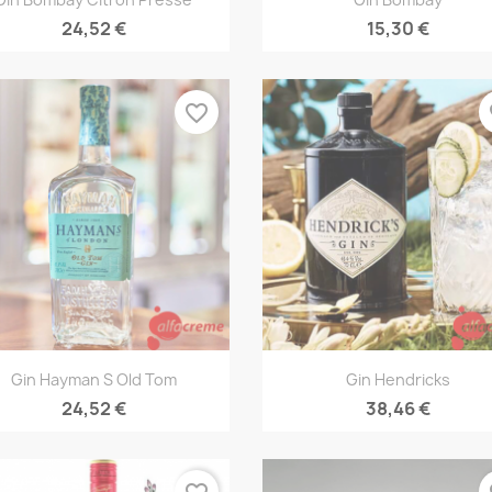
24,52 €
15,30 €
favorite_border
fa
Vista rápida
Vista rápida


Gin Hayman S Old Tom
Gin Hendricks
24,52 €
38,46 €