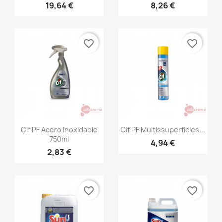
19,64 €
8,26 €
favorite_border
favorite_border
Vista rápida
Vista rápida


Cif PF Acero Inoxidable
Cif PF Multissuperfícies...
750ml
4,94 €
2,83 €
favorite_border
favorite_border