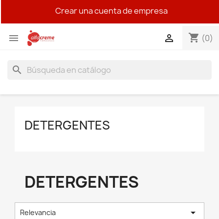
Crear una cuenta de empresa
shopping_cart


(0)
search
DETERGENTES
DETERGENTES

Relevancia