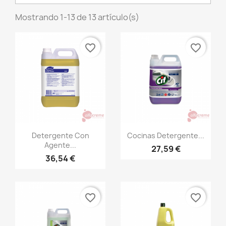
Mostrando 1-13 de 13 artículo(s)
favorite_border
favorite_border
Vista rápida
Vista rápida


Detergente Con
Cocinas Detergente...
Agente...
27,59 €
36,54 €
favorite_border
favorite_border