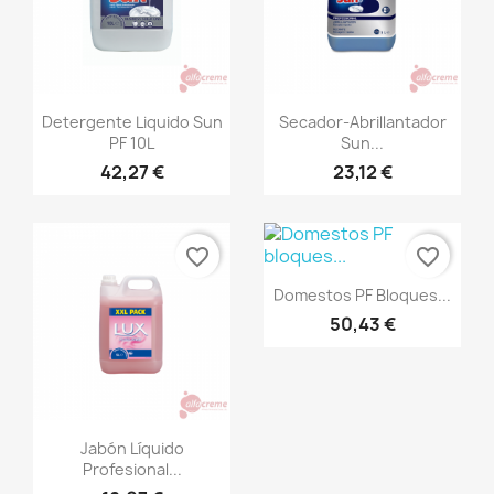
Vista rápida
Vista rápida


Detergente Liquido Sun
Secador-Abrillantador
PF 10L
Sun...
42,27 €
23,12 €
favorite_border
favorite_border
Vista rápida

Domestos PF Bloques...
50,43 €
Vista rápida

Jabón Líquido
Profesional...