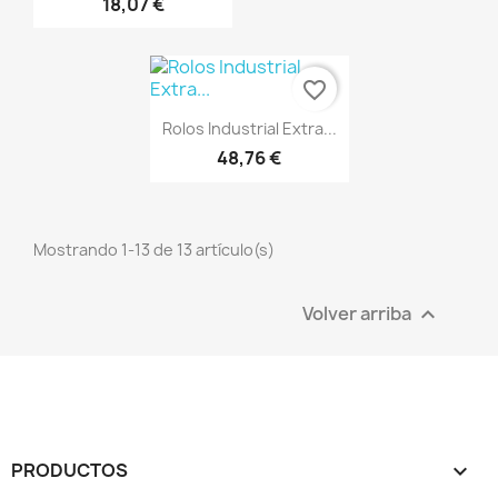
18,07 €
favorite_border
Vista rápida

Rolos Industrial Extra...
48,76 €
Mostrando 1-13 de 13 artículo(s)
Volver arriba

PRODUCTOS
