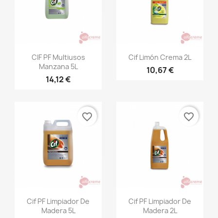
Vista rápida
Vista rápida


CIF PF Multiusos
Cif Limón Crema 2L
Manzana 5L
10,67 €
14,12 €
favorite_border
favorite_border
Vista rápida
Vista rápida


Cif PF Limpiador De
Cif PF Limpiador De
Madera 5L
Madera 2L