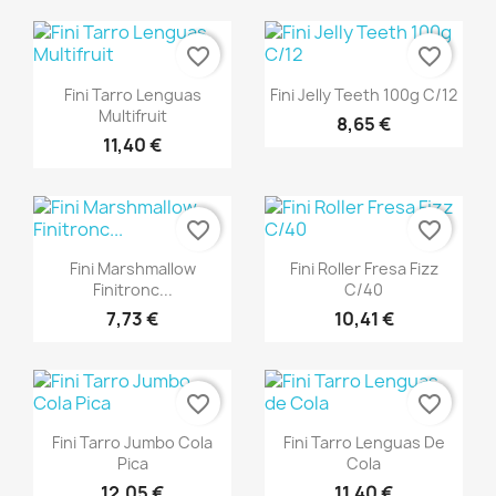
favorite_border
favorite_border
Vista rápida
Vista rápida


Fini Tarro Lenguas
Fini Jelly Teeth 100g C/12
Multifruit
8,65 €
11,40 €
favorite_border
favorite_border
Vista rápida
Vista rápida


Fini Marshmallow
Fini Roller Fresa Fizz
Finitronc...
C/40
7,73 €
10,41 €
favorite_border
favorite_border
Vista rápida
Vista rápida


Fini Tarro Jumbo Cola
Fini Tarro Lenguas De
Pica
Cola
12,05 €
11,40 €