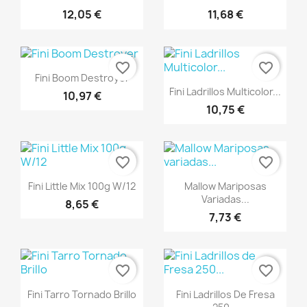
12,05 €
11,68 €
favorite_border
favorite_border
Vista rápida

Fini Boom Destroyer
Vista rápida

Fini Ladrillos Multicolor...
10,97 €
10,75 €
favorite_border
favorite_border
Vista rápida
Vista rápida


Fini Little Mix 100g W/12
Mallow Mariposas
Variadas...
8,65 €
7,73 €
favorite_border
favorite_border
Vista rápida
Vista rápida


Fini Tarro Tornado Brillo
Fini Ladrillos De Fresa