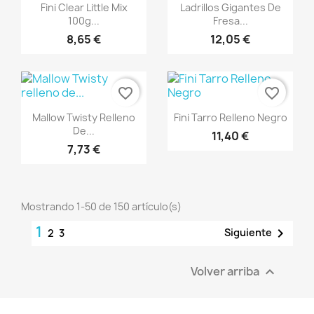
Vista rápida
Vista rápida


Fini Clear Little Mix
Ladrillos Gigantes De
100g...
Fresa...
8,65 €
12,05 €
favorite_border
favorite_border
Vista rápida
Vista rápida


Mallow Twisty Relleno
Fini Tarro Relleno Negro
De...
11,40 €
7,73 €
Mostrando 1-50 de 150 artículo(s)
1

Siguiente
2
3
Volver arriba
