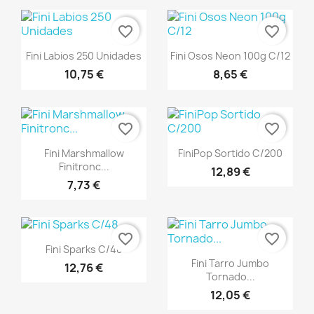
favorite_border
favorite_border
Vista rápida
Vista rápida


Fini Labios 250 Unidades
Fini Osos Neon 100g C/12
10,75 €
8,65 €
favorite_border
favorite_border
Vista rápida
Vista rápida


Fini Marshmallow
FiniPop Sortido C/200
Finitronc...
12,89 €
7,73 €
favorite_border
favorite_border
Vista rápida

Fini Sparks C/48
Vista rápida

Fini Tarro Jumbo
12,76 €
Tornado...
12,05 €