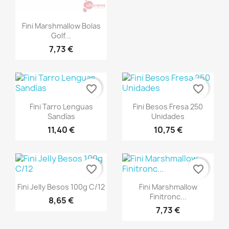
Vista rápida

Fini Marshmallow Bolas
Golf...
7,73 €
favorite_border
favorite_border
Vista rápida
Vista rápida


Fini Tarro Lenguas
Fini Besos Fresa 250
Sandías
Unidades
11,40 €
10,75 €
favorite_border
favorite_border
Vista rápida
Vista rápida


Fini Jelly Besos 100g C/12
Fini Marshmallow
Finitronc...
8,65 €
7,73 €