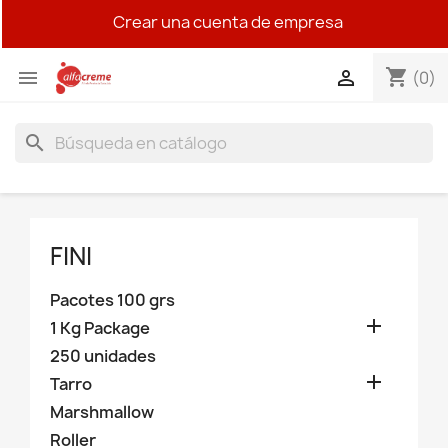
Crear una cuenta de empresa
shopping_cart


(0)
search
FINI
Pacotes 100 grs

1 Kg Package
250 unidades

Tarro
Marshmallow
Roller