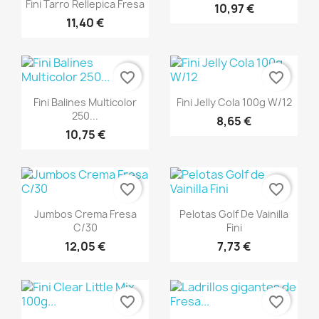
Vista rápida

Fini Tarro Rellepica Fresa
10,97 €
11,40 €
favorite_border
favorite_border
Vista rápida
Vista rápida


Fini Balines Multicolor
Fini Jelly Cola 100g W/12
250...
8,65 €
10,75 €
favorite_border
favorite_border
Vista rápida
Vista rápida


Jumbos Crema Fresa
Pelotas Golf De Vainilla
C/30
Fini
12,05 €
7,73 €
favorite_border
favorite_border