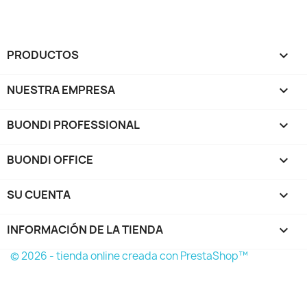
PRODUCTOS

NUESTRA EMPRESA

BUONDI PROFESSIONAL

BUONDI OFFICE

SU CUENTA

INFORMACIÓN DE LA TIENDA
keyboard_arrow_down
© 2026 - tienda online creada con PrestaShop™