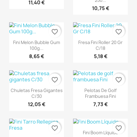
250...
11,40 €
10,75 €
favorite_border
favorite_border
Vista rápida
Vista rápida


Fini Melon Bubble Gum
Fresa Fini Roller 20 Gr
100g...
C/18
8,65 €
5,18 €
favorite_border
favorite_border
Vista rápida
Vista rápida


Chuletas Fresa Gigantes
Pelotas De Golf
C/30
Frambuesa Fini
12,05 €
7,73 €
favorite_border
favorite_border
Vista rápida

Fini Boom Líquido