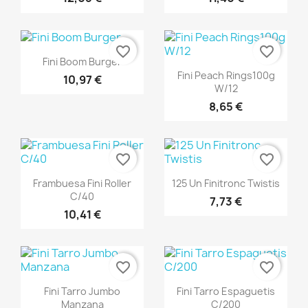
favorite_border
favorite_border
Vista rápida

Fini Boom Burger
Vista rápida

Fini Peach Rings100g
10,97 €
W/12
8,65 €
favorite_border
favorite_border
Vista rápida
Vista rápida


Frambuesa Fini Roller
125 Un Finitronc Twistis
C/40
7,73 €
10,41 €
favorite_border
favorite_border
Vista rápida
Vista rápida


Fini Tarro Jumbo
Fini Tarro Espaguetis
Manzana
C/200