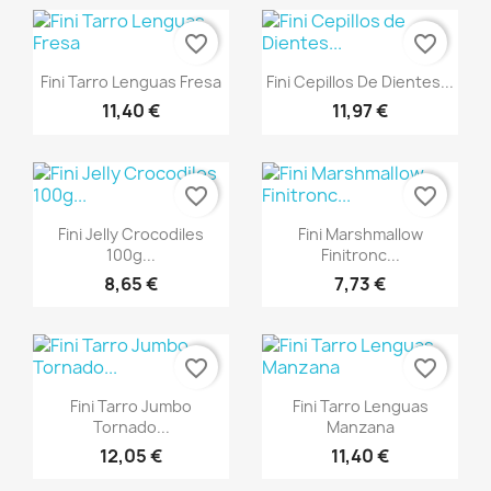
favorite_border
favorite_border
Vista rápida
Vista rápida


Fini Tarro Lenguas Fresa
Fini Cepillos De Dientes...
11,40 €
11,97 €
favorite_border
favorite_border
Vista rápida
Vista rápida


Fini Jelly Crocodiles
Fini Marshmallow
100g...
Finitronc...
8,65 €
7,73 €
favorite_border
favorite_border
Vista rápida
Vista rápida


Fini Tarro Jumbo
Fini Tarro Lenguas
Tornado...
Manzana
12,05 €
11,40 €