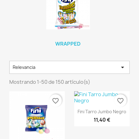
WRAPPED

Relevancia
Mostrando 1-50 de 150 artículo(s)
favorite_border
favorite_border
Vista rápida

Fini Tarro Jumbo Negro
11,40 €