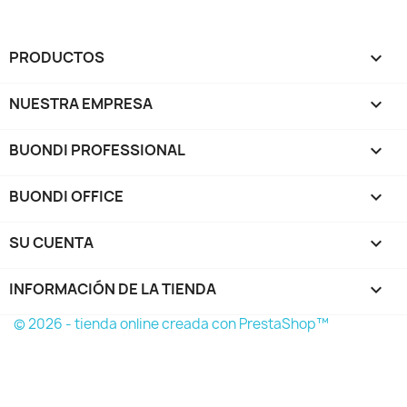
PRODUCTOS

NUESTRA EMPRESA

BUONDI PROFESSIONAL

BUONDI OFFICE

SU CUENTA

INFORMACIÓN DE LA TIENDA
keyboard_arrow_down
© 2026 - tienda online creada con PrestaShop™