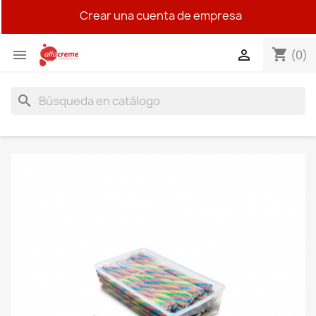
Crear una cuenta de empresa
shopping_cart


(0)
search